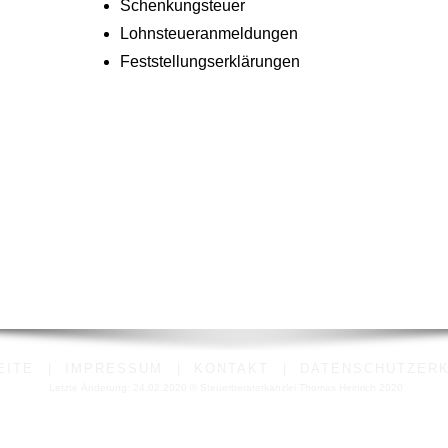
Schenkungsteuer
Lohnsteueranmeldungen
Feststellungserklärungen
EITE
|
IMPRESSUM
|
KONTAKT
|
DATENSCHUTZER
Letzte Änderung: 24.02.2020 © Steuerberaterkanzlei Thomas Heinrich 2020