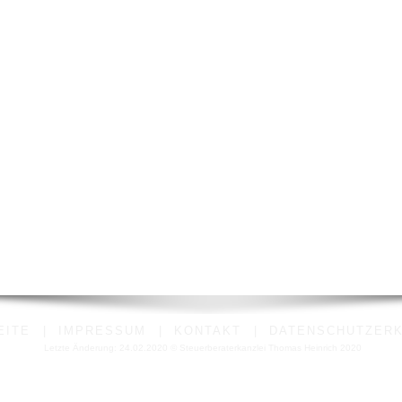
EITE
|
IMPRESSUM
|
KONTAKT
|
DATENSCHUTZER
Letzte Änderung: 24.02.2020 © Steuerberaterkanzlei Thomas Heinrich 2020